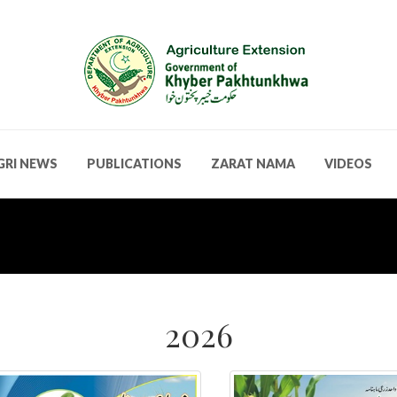
GRI NEWS
PUBLICATIONS
ZARAT NAMA
VIDEOS
2026