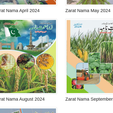
rat Nama April 2024
Zarat Nama May 2024
rat Nama August 2024
Zarat Nama September