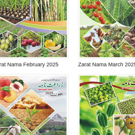
rat Nama February 2025
Zarat Nama March 202