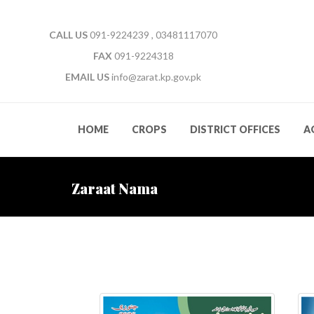
CALL US
091-9224239 , 03481117070
FAX
091-9224318
EMAIL US
info@zarat.kp.gov.pk
HOME
CROPS
DISTRICT OFFICES
A
Zaraat Nama